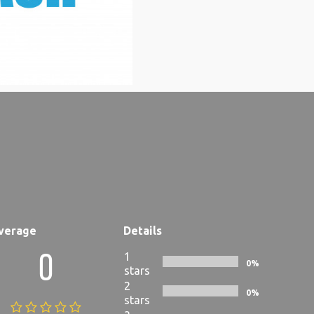
verage
Details
1
0
0%
stars
2
0%
stars