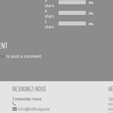
3
There are no
0%
stars
comments for now.
4
0%
stars
5
0%
stars
ent
 in
to post a comment.
Rejoignez-nous
H
Contactez-nous
Op
vo
info@helloapp.be
in